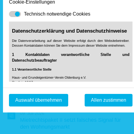
Cookie-Einstellungen
notwendig wäre“, sagte Warnecke.
Technisch notwendige Cookies
Zur Übersicht über die Pressemitteilungen
Unser Partner
Datenschutzerklärung und Datenschutzhinweise
Die Datenverarbeitung auf dieser Website erfolgt durch den Websitebetreiber.
Dessen Kontaktdaten können Sie dem Impressum dieser Website entnehmen.
1 Kontaktdaten verantwortliche Stelle und
Datenschutzbeauftragter
1.1 Verantwortliche Stelle
Haus- und Grundeigentümer-Verein Oldenburg e.V.
Staulinie 16/17
26122 Oldenburg
Aktuelle Pressemitteilungen von Haus & Grund
Telefon: 04 41 / 999 20 20-0
Auswahl übernehmen
Allen zustimmen
Fax: 04 41 / 999 20 20-99
Deutschland:
info@hausundgrund-oldenburg.de
Mail:
09. Juli 2026
Mietrechtspaket II setzt falsches Signal für
2 Zwecke der Verarbeitung
den Wohnungsmarkt
2.1 Einwilligung (Art. 6 Abs. 1a DS-GVO)