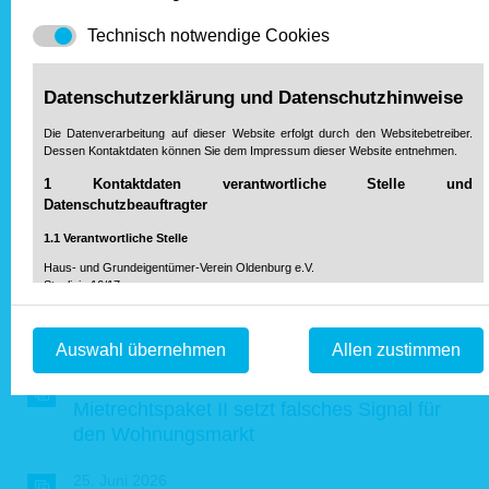
Zur Übersicht über die Pressemitteilungen
Technisch notwendige Cookies
Unser Partner
Datenschutzerklärung und Datenschutzhinweise
Die Datenverarbeitung auf dieser Website erfolgt durch den Websitebetreiber.
Dessen Kontaktdaten können Sie dem Impressum dieser Website entnehmen.
1 Kontaktdaten verantwortliche Stelle und
Datenschutzbeauftragter
1.1 Verantwortliche Stelle
Haus- und Grundeigentümer-Verein Oldenburg e.V.
Staulinie 16/17
26122 Oldenburg
Aktuelle Pressemitteilungen von Haus & Grund
Telefon: 04 41 / 999 20 20-0
Deutschland:
Auswahl übernehmen
Allen zustimmen
Fax: 04 41 / 999 20 20-99
info@hausundgrund-oldenburg.de
Mail:
09. Juli 2026
Mietrechtspaket II setzt falsches Signal für
den Wohnungsmarkt
2 Zwecke der Verarbeitung
2.1 Einwilligung (Art. 6 Abs. 1a DS-GVO)
25. Juni 2026