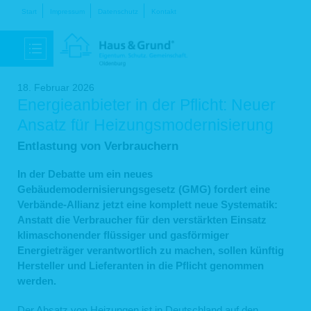
Navigation
Start
Impressum
Datenschutz
Kontakt
überspringen
18. Februar 2026
Energieanbieter in der Pflicht: Neuer
Ansatz für Heizungsmodernisierung
Entlastung von Verbrauchern
In der Debatte um ein neues
Gebäudemodernisierungsgesetz (GMG) fordert eine
Verbände-Allianz jetzt eine komplett neue Systematik:
Anstatt die Verbraucher für den verstärkten Einsatz
klimaschonender flüssiger und gasförmiger
Energieträger verantwortlich zu machen, sollen künftig
Hersteller und Lieferanten in die Pflicht genommen
werden.
Der Absatz von Heizungen ist in Deutschland auf den