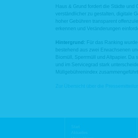
Weitergab
Haus & Grund fordert die Städte un
eine Einwi
verständlicher zu gestalten, digital
2.2 Vertr
hoher Gebühren transparent offenzul
erkennen und Veränderungen einforde
Wir verar
Vertrags,
Beispiel 
Hintergrund:
Für das Ranking wurde e
Kontaktfo
bestehend aus zwei Erwachsenen und 
(z. B. Ver
Beratung
Biomüll, Sperrmüll und Altpapier. D
werden d
und im Servicegrad stark unterscheid
Bewerbung
Müllgebührenindex zusammengeführt
Persone
Beschäft
Zur Übersicht über die Pressemitteil
Beschäfti
Durchfüh
ergebenden
2.3 Geset
Aufgrund 
Geldwäsch
Navigation
Start
Behörden
überspringen
Aktuelles
2.4 Inter