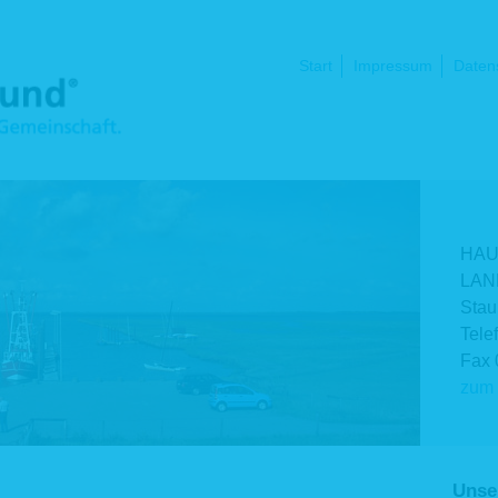
Navigation
Start
Impressum
Daten
überspringen
HAU
LAN
Stau
Tele
Fax 
zum 
Unse