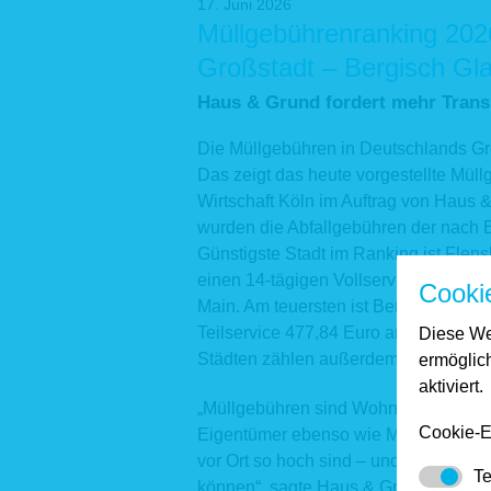
17. Juni 2026
Müllgebührenranking 2026
Großstadt – Bergisch Gl
Haus & Grund fordert mehr Tran
Die Müllgebühren in Deutschlands Gro
Das zeigt das heute vorgestellte Müll
Wirtschaft Köln im Auftrag von Haus &
wurden die Abfallgebühren der nach 
Günstigste Stadt im Ranking ist Flensb
einen 14-tägigen Vollservice 162,60 
Cooki
Main. Am teuersten ist Bergisch Gladb
Teilservice 477,84 Euro an – fast drei
Diese We
Städten zählen außerdem Lünen und
ermöglic
aktiviert.
„Müllgebühren sind Wohnkosten. Wenn
Cookie-E
Eigentümer ebenso wie Mieter. Die 
vor Ort so hoch sind – und wo sie bess
Te
können“, sagte Haus & Grund-Präside