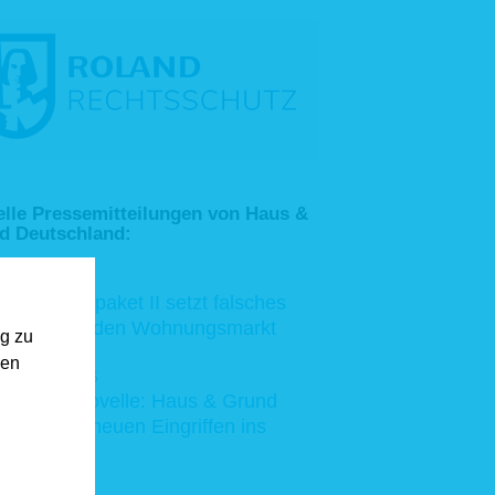
elle Pressemitteilungen von Haus &
d Deutschland:
09. Juli 2026
Mietrechtspaket II setzt falsches
Signal für den Wohnungsmarkt
ng zu
gen
25. Juni 2026
BauGB-Novelle: Haus & Grund
warnt vor neuen Eingriffen ins
Eigentum