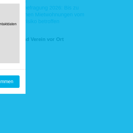
23. Juni 2026
Vermieterbefragung 2026: Bis zu
11,2 Millionen Mietwohnungen vom
Rückzugsrisiko betroffen
ntaktdaten
Haus & Grund Verein vor Ort
timmen
ndung von
ndt wird,