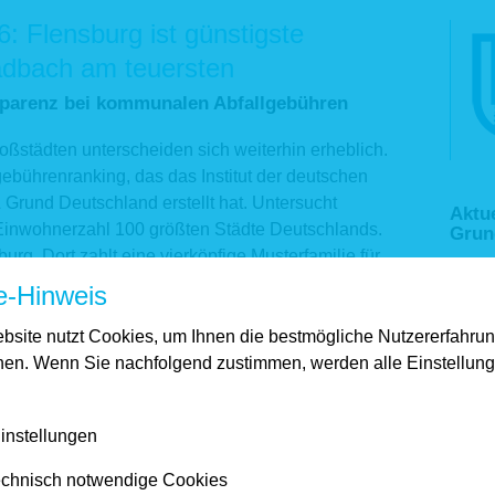
: Flensburg ist günstigste
adbach am teuersten
sparenz bei kommunalen Abfallgebühren
ßstädten unterscheiden sich weiterhin erheblich.
gebührenranking, das das Institut der deutschen
 Grund Deutschland erstellt hat. Untersucht
Aktu
Einwohnerzahl 100 größten Städte Deutschlands.
Grun
urg. Dort zahlt eine vierköpfige Musterfamilie für
Euro im Jahr. Es folgen Nürnberg und Frankfurt am
e-Hinweis
ach: Dort fallen für denselben Musterhaushalt im
mal so viel wie in Flensburg. Zu den teuersten
bsite nutzt Cookies, um Ihnen die bestmögliche Nutzererfahru
 Leverkusen.
hen. Wenn Sie nachfolgend zustimmen, werden alle Einstellun
 kommunale Abgaben steigen, trifft das
instellungen
Kommunen müssen erklären, warum die Gebühren
er, effizienter und bürgerfreundlicher werden
chnisch notwendige Cookies
nt Kai Warnecke. „Das Ranking zeigt: Niedrige