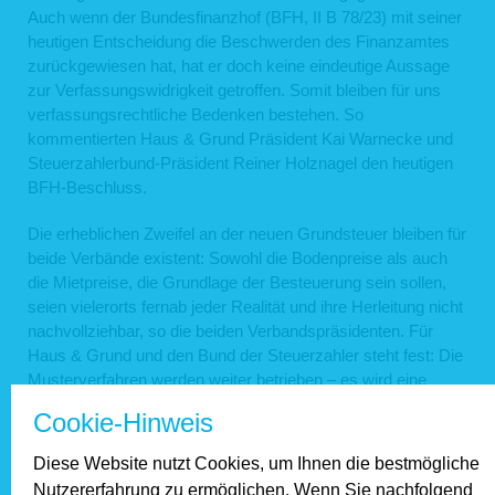
Auch wenn der Bundesfinanzhof (BFH, II B 78/23) mit seiner
heutigen Entscheidung die Beschwerden des Finanzamtes
zurückgewiesen hat, hat er doch keine eindeutige Aussage
zur Verfassungswidrigkeit getroffen. Somit bleiben für uns
verfassungsrechtliche Bedenken bestehen. So
kommentierten Haus & Grund Präsident Kai Warnecke und
Steuerzahlerbund-Präsident Reiner Holznagel den heutigen
BFH-Beschluss.
Die erheblichen Zweifel an der neuen Grundsteuer bleiben für
beide Verbände existent: Sowohl die Bodenpreise als auch
die Mietpreise, die Grundlage der Besteuerung sein sollen,
seien vielerorts fernab jeder Realität und ihre Herleitung nicht
nachvollziehbar, so die beiden Verbandspräsidenten. Für
Haus & Grund und den Bund der Steuerzahler steht fest: Die
Musterverfahren werden weiter betrieben – es wird eine
zeitnahe Entscheidung aus Karlsruhe angestrebt.
Cookie-Hinweis
Unser Praxishinweis: Nach derzeitigem Stand müssen alle,
Diese Website nutzt Cookies, um Ihnen die bestmögliche
die einen Bewertungsbescheid erhalten haben, ab 2025 die
Nutzererfahrung zu ermöglichen. Wenn Sie nachfolgend