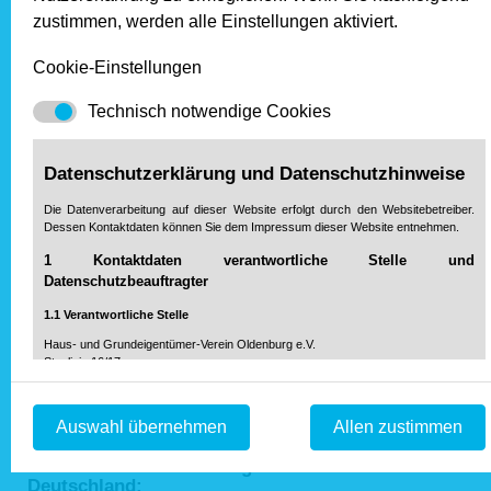
neue Grundsteuer zahlen, auch wenn Einspruch eingelegt
zustimmen, werden alle Einstellungen aktiviert.
worden ist. Lediglich das Ehepaar, dessen Fall nun vom BFH
entschieden wurde, muss aktuell keine neue Grundsteuer ab
Cookie-Einstellungen
2025 zahlen.
Technisch notwendige Cookies
Zur Übersicht über die Pressemitteilungen
Datenschutzerklärung und Datenschutzhinweise
Unser Partner
Die Datenverarbeitung auf dieser Website erfolgt durch den Websitebetreiber.
Dessen Kontaktdaten können Sie dem Impressum dieser Website entnehmen.
1 Kontaktdaten verantwortliche Stelle und
Datenschutzbeauftragter
1.1 Verantwortliche Stelle
Haus- und Grundeigentümer-Verein Oldenburg e.V.
Staulinie 16/17
26122 Oldenburg
Telefon: 04 41 / 999 20 20-0
Auswahl übernehmen
Allen zustimmen
Fax: 04 41 / 999 20 20-99
info@hausundgrund-oldenburg.de
Mail:
Aktuelle Pressemitteilungen von Haus & Grund
Deutschland: