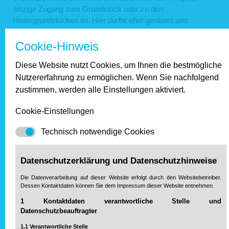
einzige Zugang zum Grundstück oder zu den
Hintergrundstücken ist. Hier dürfte eher geräumt und
gestreut werden müssen.
Cookie-Hinweis
Privatstraßen können einer einzelnen Person, mehreren
Personen in Gemeinschaft, einer Gesellschaft, einer
Diese Website nutzt Cookies, um Ihnen die bestmögliche
Wohnungseigentümergemeinschaft oder einem Verband, wie
Nutzererfahrung zu ermöglichen. Wenn Sie nachfolgend
etwa einer Wegegemeinschaft, gehören. Die Fläche ist
zustimmen, werden alle Einstellungen aktiviert.
regelmäßig als eigenständiges Flurstück im
Liegenschaftskataster erfasst und im Grundbuch einem oder
Cookie-Einstellungen
mehreren Eigentümern zugeordnet. Die Rechtsnatur bleibt
Technisch notwendige Cookies
privatrechtlich, auch wenn die Fläche für die Allgemeinheit
zugänglich gemacht wird.
Datenschutzerklärung und Datenschutzhinweise
Miteigentümer ausdrücklich gegen
Die Datenverarbeitung auf dieser Website erfolgt durch den Websitebetreiber.
Beauftragung einer Firma
Dessen Kontaktdaten können Sie dem Impressum dieser Website entnehmen.
1 Kontaktdaten verantwortliche Stelle und
Im aktuellen Fall aus unserer Beratung wird die Zuwegung
Datenschutzbeauftragter
von vier Häusern mit einem gemeinschaftlichen
Hofgrundstück genutzt, wobei die Eigentumsanteile an der
1.1 Verantwortliche Stelle