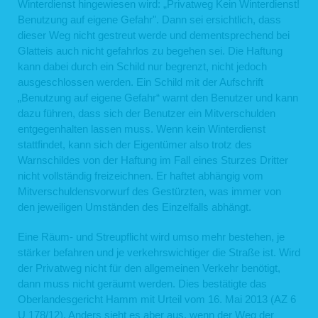
Winterdienst hingewiesen wird: „Privatweg Kein Winterdienst!
Benutzung auf eigene Gefahr". Dann sei ersichtlich, dass
dieser Weg nicht gestreut werde und dementsprechend bei
Glatteis auch nicht gefahrlos zu begehen sei. Die Haftung
kann dabei durch ein Schild nur begrenzt, nicht jedoch
ausgeschlossen werden. Ein Schild mit der Aufschrift
„Benutzung auf eigene Gefahr“ warnt den Benutzer und kann
dazu führen, dass sich der Benutzer ein Mitverschulden
entgegenhalten lassen muss. Wenn kein Winterdienst
stattfindet, kann sich der Eigentümer also trotz des
Warnschildes von der Haftung im Fall eines Sturzes Dritter
nicht vollständig freizeichnen. Er haftet abhängig vom
Mitverschuldensvorwurf des Gestürzten, was immer von
den jeweiligen Umständen des Einzelfalls abhängt.
Eine Räum- und Streupflicht wird umso mehr bestehen, je
stärker befahren und je verkehrswichtiger die Straße ist. Wird
der Privatweg nicht für den allgemeinen Verkehr benötigt,
dann muss nicht geräumt werden. Dies bestätigte das
Oberlandesgericht Hamm mit Urteil vom 16. Mai 2013 (AZ 6
U 178/12). Anders sieht es aber aus, wenn der Weg der