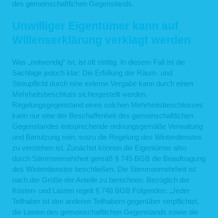
Auswertungen, Beratung sowie die Durchführung von weiteren Aktionen
des gemeinschaftlichen Gegenstands.
umfassen. Im Rahmen Ihrer Bewerbung werden die von Ihnen zur Verfügung
gestellten Daten bei den Stellen verarbeitet, die den Bewerbungsprozess bei uns
Unwilliger Eigentümer kann auf
begleiten (z.B. Personalabteilung, Fachabteilungsleitung).
Personenbezogene Daten von Beschäftigten verarbeiten wir für Zwecke des
Willenserklärung verklagt werden
Beschäftigungsverhältnisses, wenn dies für die Entscheidung über die
Begründung eines Beschäftigungsverhältnisses oder nach Begründung des
Beschäftigungsverhältnisses für dessen Durchführung oder Beendigung oder
Was „notwendig“ ist, ist oft strittig. In diesem Fall ist die
zur Ausübung oder Erfüllung der sich aus einem Gesetz ergebenden Rechte und
Sachlage jedoch klar: Die Erfüllung der Räum- und
Pflichten erforderlich ist.
Streupflicht durch eine externe Vergabe kann durch einen
2.3 Gesetzliche Vorgaben (Art. 6 Abs. 1c DS-GVO)
Mehrheitsbeschluss sichergestellt werden.
Aufgrund rechtlicher Verpflichtung erfolgt eine Datenverarbeitung z.B. für Zwecke
Regelungsgegenstand eines solchen Mehrheitsbeschlusses
der Betrugs- und Geldwäscheprävention, Erfüllung steuerrechtlicher Kontroll-
kann nur eine der Beschaffenheit des gemeinschaftlichen
und Meldepflichten und der Auskunft an Behörden.
Gegenstandes entsprechende ordnungsgemäße Verwaltung
2.4 Interessenabwägung (Art. 6 Abs. 1f DS-GVO)
und Benutzung sein, wozu die Regelung des Winterdienstes
Zur Wahrung berechtigter Interessen von uns oder Dritten erfolgt darüber hinaus
zu verstehen ist. Zunächst können die Eigentümer also
eine Datenverarbeitung für bestimmte Zwecke nach vorheriger
durch Stimmenmehrheit gemäß § 745 BGB die Beauftragung
Interessenabwägung, z.B. zur Sicherstellung des Hausrechts, Wahrung
rechtlicher Ansprüche, Aufklärung von Straftaten, Ermittlung von Ausfallrisiken,
des Winterdienstes beschließen. Die Stimmenmehrheit ist
optimierten Produktentwicklung, optimierten Kundenansprache zu
nach der Größe der Anteile zu berechnen. Bezüglich der
Werbezwecken, optimierten Bedarfsplanung oder zur Sicherstellung der
Kosten- und Lasten regelt § 748 BGB Folgendes: „Jeder
Datensicherheit.
Teilhaber ist den anderen Teilhabern gegenüber verpflichtet,
die Lasten des gemeinschaftlichen Gegenstands sowie die