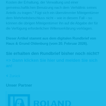
3 Weitergehende Datenverarbeitung im Rahmen der
Kosten der Erhaltung, der Verwaltung und einer
Webseitennutzung
gemeinschaftlichen Benutzung nach dem Verhältnis seines
Anteils zu tragen.“ Fügt sich ein überstimmter Miteigentümer
3.1 Pseudonymisierte Nutzung der Internetseite
dem Mehrheitsbeschluss nicht – wie in diesem Fall – so
Sie können unsere Internetseiten grundsätzlich besuchen, ohne uns
können die übrigen Miteigentümer ihn auf die Abgabe der für
personenbezogene Daten mitzuteilen. Pseudonymisierte Nutzungsdaten werden
nicht mit den Daten des Trägers des Pseudonyms zusammengeführt. Eine
die Verfügung erforderlichen Willenserklärung verklagen.
Erstellung von pseudonymen Nutzungsprofilen findet nicht statt.
3.2 Statistische Auswertung der Besuche dieser Internetseite
Dieser Artikel stammt aus dem digitalen Rundbrief von
Haus & Grund Oldenburg (vom 20. Februar 2026).
Wir erheben, verarbeiten und speichern bei dem Aufruf dieser Internetseite oder
einzelner Dateien der Internetseite folgende Daten: IP-Adresse, Webseite, von
der aus die Datei abgerufen wurde, Name der Datei, Datum und Uhrzeit des
Sie erhalten den Rundbrief bisher noch nicht?
Abrufs, übertragene Datenmenge und Meldung über den Erfolg des Abrufs (sog.
Web-Log). Diese Zugriffsdaten verwenden wir ausschließlich in nicht
=> Dann klicken Sie hier und melden Sie sich
personalisierter Form für die stetige Verbesserung unseres Internetangebots und
an!
zu statistischen Zwecken.
3.3 Kontaktformular
Zurück
Unter Angabe Ihres Namens und Ihrer E-Mail-Adresse können Sie Kontakt mit
uns aufnehmen. Die über unser Kontaktformular aufgenommenen Daten werden
Unser Partner
wir nur für die Bearbeitung von Anfragen, die durch das Kontaktformular
eingehen, verwenden. Nach Bearbeitung der Anfrage werden die erhobenen
Daten gelöscht, falls dem nicht gesetzliche Regelungen entgegenstehen.
3.4 Google Analytics